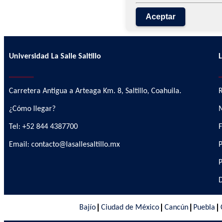
Aceptar
Universidad La Salle Saltillo
L
__________
_
Carretera Antigua a Arteaga Km. 8, Saltillo, Coahuila.
R
¿Cómo llegar?
M
Tel: +52 844 4387700
F
Email: contacto@lasallesaltillo.mx
P
P
D
Bajío
Ciudad de México
Cancún
Puebla