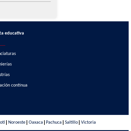
ta educativa
____
nciaturas
nierías
trías
ación contínua
otl
Noroeste
Oaxaca
Pachuca
Saltillo
Victoria